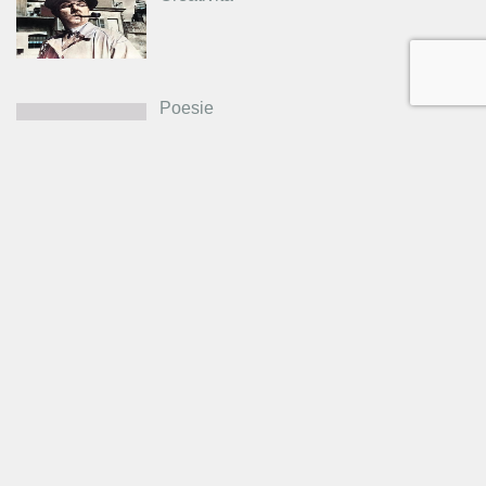
Poesie
Una lettera da Milano
Una lezione all’accademia
TAG
documentario
clan dei ricciai
cinema
-
-
creare
-
-