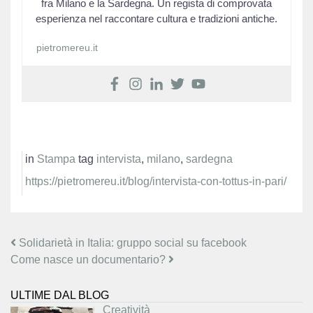
fra Milano e la Sardegna. Un regista di comprovata
esperienza nel raccontare cultura e tradizioni antiche.
pietromereu.it
in
Stampa
tag
intervista
,
milano
,
sardegna
https://pietromereu.it/blog/intervista-con-tottus-in-pari/
Navigazione articoli
Solidarietà in Italia: gruppo social su facebook
Come nasce un documentario?
ULTIME DAL BLOG
Creatività